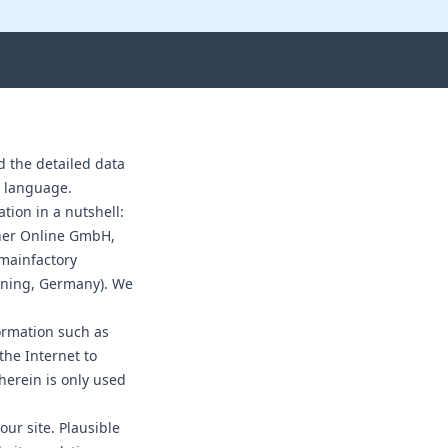
d the detailed data
n language.
tion in a nutshell:
ner Online GmbH,
mainfactory
aning, Germany). We
ormation such as
the Internet to
herein is only used
our site. Plausible