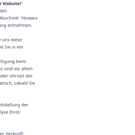
er Website?
 den
Abschnitt "Hinweis
ärung entnehmen.
 uns diese
e Sie in ein
illigung beim
s sind vor allem
oder Uhrzeit des
atisch, sobald Sie
itstellung der
lyse Ihres
er Herkunft,