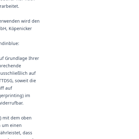
arbeitet.
verwenden wird den
mbH, Köpenicker
ndinblue:
uf Grundlage Ihrer
tsprechende
usschließlich auf
 TTDSG, soweit die
ff auf
gerprinting) im
widerrufbar.
V) mit dem oben
h um einen
hrleistet, dass