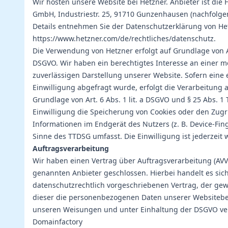
Wir hosten unsere Website bei Hetzner. Anbieter ist die 
GmbH, Industriestr. 25, 91710 Gunzenhausen (nachfolge
Details entnehmen Sie der Datenschutzerklärung von He
https://www.hetzner.com/de/rechtliches/datenschutz
.
Die Verwendung von Hetzner erfolgt auf Grundlage von Art.
DSGVO. Wir haben ein berechtigtes Interesse an einer m
zuverlässigen Darstellung unserer Website. Sofern eine
Einwilligung abgefragt wurde, erfolgt die Verarbeitung a
Grundlage von Art. 6 Abs. 1 lit. a DSGVO und § 25 Abs. 1
Einwilligung die Speicherung von Cookies oder den Zugri
Informationen im Endgerät des Nutzers (z. B. Device-Fin
Sinne des TTDSG umfasst. Die Einwilligung ist jederzeit 
Auftragsverarbeitung
Wir haben einen Vertrag über Auftragsverarbeitung (AV
genannten Anbieter geschlossen. Hierbei handelt es sic
datenschutzrechtlich vorgeschriebenen Vertrag, der gewä
dieser die personenbezogenen Daten unserer Websiteb
unseren Weisungen und unter Einhaltung der DSGVO ver
Domainfactory