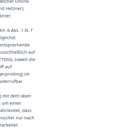
Hetzner Online
nd Hetzner).
tzner:
 6 Abs. 1 lit. f
öglichst
 entsprechende
usschließlich auf
 TTDSG, soweit die
ff auf
gerprinting) im
widerrufbar.
V) mit dem oben
h um einen
hrleistet, dass
esucher nur nach
arbeitet.