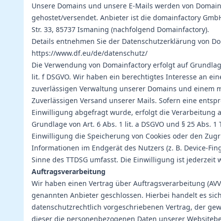
Unsere Domains und unsere E-Mails werden von Domain
gehostet/versendet. Anbieter ist die domainfactory Gmb
Str. 33, 85737 Ismaning (nachfolgend Domainfactory).
Details entnehmen Sie der Datenschutzerklärung von Do
https://www.df.eu/de/datenschutz/
Die Verwendung von Domainfactory erfolgt auf Grundlage
lit. f DSGVO. Wir haben ein berechtigtes Interesse an ei
zuverlässigen Verwaltung unserer Domains und einem m
Zuverlässigen Versand unserer Mails. Sofern eine ents
Einwilligung abgefragt wurde, erfolgt die Verarbeitung a
Grundlage von Art. 6 Abs. 1 lit. a DSGVO und § 25 Abs. 1
Einwilligung die Speicherung von Cookies oder den Zugri
Informationen im Endgerät des Nutzers (z. B. Device-Fin
Sinne des TTDSG umfasst. Die Einwilligung ist jederzeit 
Auftragsverarbeitung
Wir haben einen Vertrag über Auftragsverarbeitung (AV
genannten Anbieter geschlossen. Hierbei handelt es sic
datenschutzrechtlich vorgeschriebenen Vertrag, der gewä
dieser die personenbezogenen Daten unserer Websiteb