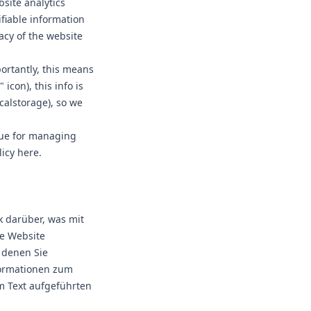
site analytics
ifiable information
acy of the website
portantly, this means
 icon), this info is
ocalstorage), so we
ue
for managing
licy
here
.
k darüber, was mit
e Website
 denen Sie
nformationen zum
 Text aufgeführten